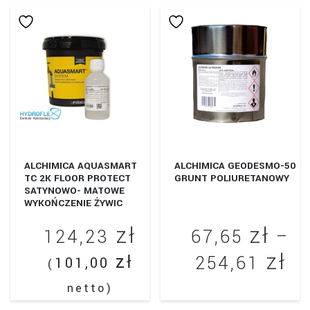
15
ma
wiele
do
wariantów.
59
Opcje
można
wybrać
na
stronie
produktu
ALCHIMICA AQUASMART
ALCHIMICA GEODESMO-50
TC 2K FLOOR PROTECT
GRUNT POLIURETANOWY
SATYNOWO- MATOWE
WYKOŃCZENIE ŻYWIC
zł
zł
124,23
67,65
–
zł
Za
zł
254,61
101,00
(
ce
netto)
Ten
od