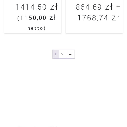
zł
zł
1414,50
864,69
–
zł
Z
zł
1768,74
1150,00
(
c
netto)
Ten
o
produkt
8
ma
wiele
1
2
→
d
wariantów.
1
Opcje
można
wybrać
na
stronie
produktu