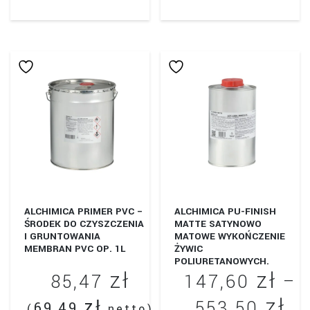
produkt
ma
wiele
wariantów.
Opcje
można
wybrać
na
stronie
produktu
ALCHIMICA PRIMER PVC –
ALCHIMICA PU-FINISH
ŚRODEK DO CZYSZCZENIA
MATTE SATYNOWO
I GRUNTOWANIA
MATOWE WYKOŃCZENIE
MEMBRAN PVC OP. 1L
ŻYWIC
POLIURETANOWYCH.
zł
zł
85,47
147,60
–
zł
Za
zł
553,50
69,49
(
netto)