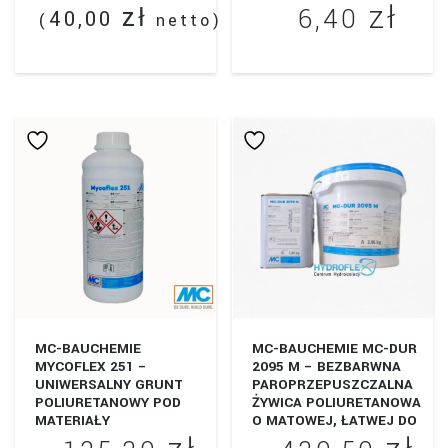
zł
Zak
zł
6,40
40,00
(
netto)
cen
Ten
od
produkt
4,3
ma
wiele
do
wariantów.
6,4
Opcje
można
wybrać
na
stronie
produktu
MC-BAUCHEMIE
MC-BAUCHEMIE MC-DUR
MYCOFLEX 251 –
2095 M – BEZBARWNA
UNIWERSALNY GRUNT
PAROPRZEPUSZCZALNA
POLIURETANOWY POD
ŻYWICA POLIURETANOWA
MATERIAŁY
O MATOWEJ, ŁATWEJ DO
USZCZELNIAJĄCE
CZYSZCZENIA