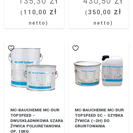
zł
zł
135,30
430,50
POWIERZCHNI
zł
zł
110,00
350,00
(
(
netto)
netto)
MC-BAUCHEMIE MC-DUR
MC-BAUCHEMIE MC-DUR
TOPSPEED –
TOPSPEED SC – SZYBKA
DWUSKŁADNIKOWA SZARA
ŻYWICA (~2H) DO
ŻYWICA POLIURETANOWA
GRUNTOWANIA
OP. 10KG