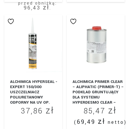
przed obniżką:
od
o
zł
produkt
96,43
.
96,43 zł
1
ma
Ten
wiele
do
d
produkt
wariantów.
1845,00 zł
2
ma
Opcje
wiele
można
wariantów.
wybrać
Opcje
na
można
stronie
wybrać
produktu
ALCHIMICA HYPERSEAL -
ALCHIMICA PRIMER CLEAR
na
EXPERT 150/300
– ALIPHATIC (PRIMER-T) –
USZCZELNIACZ
PODKŁAD GRUNTUJĄCY
stronie
POLIURETANOWY
DLA SYSTEMU
produktu
ODPORNY NA UV OP.
HYPERDESMO CLEAR –
zł
zł
300ML
ALIPHATIC (HYPERDESMO
37,86
85,47
T)
zł
69,49
(
netto)
Ten