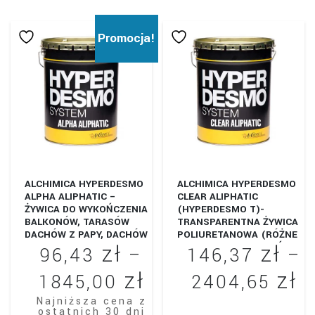
produkt
67
ma
Promocja!
wiele
do
wariantów.
25
Opcje
można
wybrać
na
stronie
produktu
ALCHIMICA HYPERDESMO
ALCHIMICA HYPERDESMO
ALPHA ALIPHATIC –
CLEAR ALIPHATIC
ŻYWICA DO WYKOŃCZENIA
(HYPERDESMO T)-
BALKONÓW, TARASÓW
TRANSPARENTNA ŻYWICA
DACHÓW Z PAPY, DACHÓW
POLIURETANOWA (RÓŻNE
zł
zł
PŁASKICH.
WARIANTY OPAKOWAŃ)
96,43
–
146,37
–
zł
zł
Zakres
Z
1845,00
2404,65
cen:
c
Najniższa cena z
Ten
ostatnich 30 dni