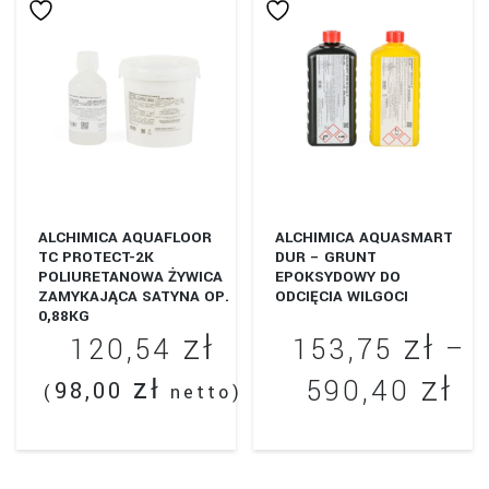
ALCHIMICA AQUAFLOOR
ALCHIMICA AQUASMART
TC PROTECT-2K
DUR – GRUNT
POLIURETANOWA ŻYWICA
EPOKSYDOWY DO
ZAMYKAJĄCA SATYNA OP.
ODCIĘCIA WILGOCI
0,88KG
zł
zł
120,54
153,75
–
zł
Za
zł
590,40
98,00
(
netto)
ce
Ten
od
produkt