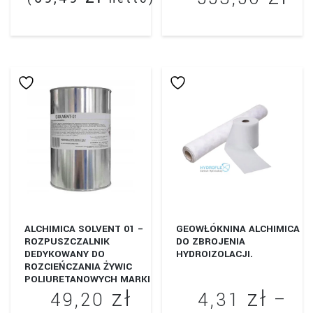
ce
Ten
od
produkt
14
ma
wiele
do
wariantów.
55
Opcje
można
wybrać
na
stronie
produktu
ALCHIMICA SOLVENT 01 –
GEOWŁÓKNINA ALCHIMICA
ROZPUSZCZALNIK
DO ZBROJENIA
DEDYKOWANY DO
HYDROIZOLACJI.
ROZCIEŃCZANIA ŻYWIC
POLIURETANOWYCH MARKI
zł
zł
HYPERDESMO.OP. 1L.
49,20
4,31
–