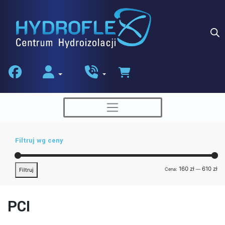
Skip
to
content
Filtruj wg ceny
Ce
Ce
160 zł
610 zł
Cena:
—
Filtruj
min
ma
PCI