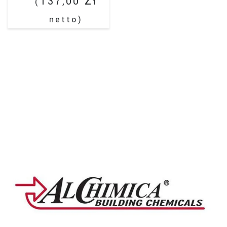
zł
137,00
(
netto)