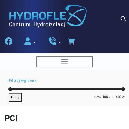
Skip
to
content
Filtruj wg ceny
Ce
Ce
160 zł
610 zł
Cena:
—
Filtruj
min
ma
PCI