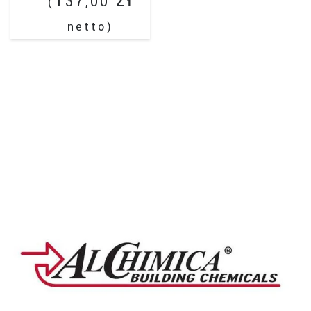
zł
137,00
(
netto)