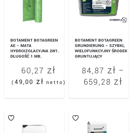
można
można
wybrać
wybrać
na
na
stronie
stronie
produktu
produktu
BOTAMENT BOTAGREEN
BOTAMENT BOTAGREEN
AE – MATA
GRUNDIERUNG – SZYBKI,
HYDROIZOLACYJNA 2W1.
WIELOFUNKCYJNY ŚRODEK
DŁUGOŚĆ 1 MB.
GRUNTUJĄCY
zł
zł
60,27
84,87
–
zł
Za
zł
659,28
49,00
(
netto)
ce
Ten
od
produkt
84
ma
wiele
do
wariantów.