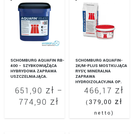
SCHOMBURG AQUAFIN RB-
SCHOMBURG AQUAFIN-
400 – SZYBKOWIĄŻĄCA
2K/M-PLUS MOSTKUJĄCA
HYBRYDOWA ZAPRAWA
RYSY, MINERALNA
USZCZELNIAJĄCA.
ZAPRAWA
HYDROIZOLACYJNA OP.
zł
zł
35KG
651,90
–
466,17
zł
Zakres
zł
774,90
379,00
(
cen:
netto)
Ten
od
produkt
651,90 zł
ma