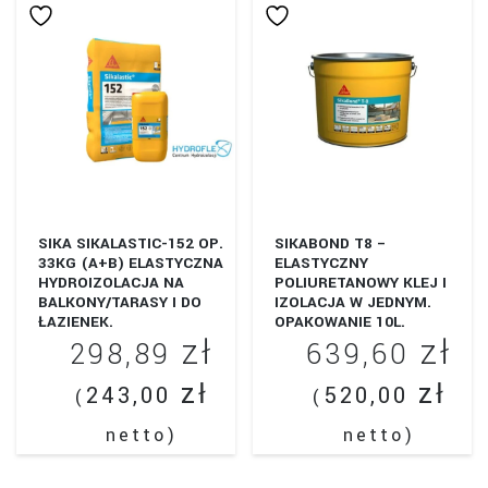
wiele
do
wariantów.
774,90 zł
Opcje
można
wybrać
na
stronie
produktu
SIKA SIKALASTIC-152 OP.
SIKABOND T8 –
33KG (A+B) ELASTYCZNA
ELASTYCZNY
HYDROIZOLACJA NA
POLIURETANOWY KLEJ I
BALKONY/TARASY I DO
IZOLACJA W JEDNYM.
ŁAZIENEK.
OPAKOWANIE 10L.
zł
zł
298,89
639,60
zł
zł
243,00
520,00
(
(
netto)
netto)