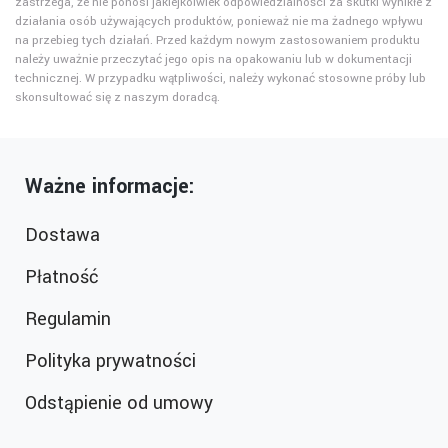
zastrzega, że nie ponosi jakiejkolwiek odpowiedzialności za skutki wynikłe z
działania osób używających produktów, ponieważ nie ma żadnego wpływu
na przebieg tych działań. Przed każdym nowym zastosowaniem produktu
należy uważnie przeczytać jego opis na opakowaniu lub w dokumentacji
technicznej. W przypadku wątpliwości, należy wykonać stosowne próby lub
skonsultować się z naszym doradcą.
Ważne informacje:
Dostawa
Płatność
Regulamin
Polityka prywatności
Odstąpienie od umowy