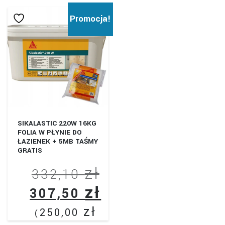
Promocja!
SIKALASTIC 220W 16KG
FOLIA W PŁYNIE DO
ŁAZIENEK + 5MB TAŚMY
GRATIS
zł
Pierwotna
332,10
zł
cena
Aktualna
307,50
wynosiła:
cena
zł
250,00
(