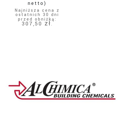
332,10 zł.
wynosi:
netto)
307,50 zł.
Najniższa cena z
ostatnich 30 dni
przed obniżką:
zł
307,50
.