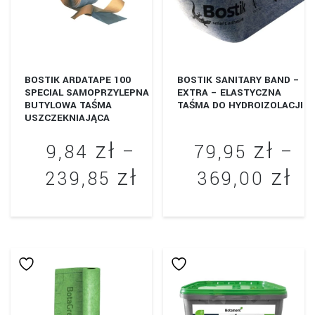
wybrać
na
stronie
produktu
BOSTIK ARDATAPE 100
BOSTIK SANITARY BAND –
SPECIAL SAMOPRZYLEPNA
EXTRA – ELASTYCZNA
BUTYLOWA TAŚMA
TAŚMA DO HYDROIZOLACJI
USZCZEKNIAJĄCA
zł
zł
9,84
–
79,95
–
zł
zł
Zakres
Za
239,85
369,00
cen:
ce
Ten
Ten
od
od
produkt
produkt
9,84 zł
79
ma
ma
wiele
wiele
do
do
wariantów.
wariantów.
239,85 zł
36
Opcje
Opcje