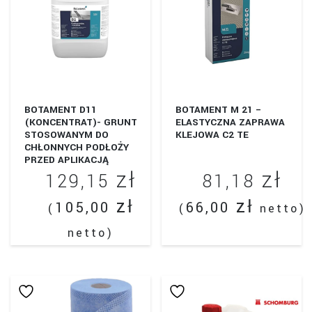
65
Opcje
można
wybrać
na
stronie
produktu
BOTAMENT D11
BOTAMENT M 21 –
(KONCENTRAT)- GRUNT
ELASTYCZNA ZAPRAWA
STOSOWANYM DO
KLEJOWA C2 TE
CHŁONNYCH PODŁOŻY
PRZED APLIKACJĄ
zł
zł
ZAPRAW KLEJOWYCH ITP.
129,15
81,18
zł
zł
105,00
66,00
(
(
netto)
netto)