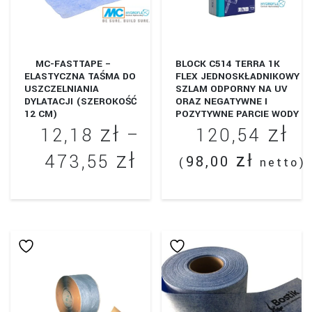
MC-FASTTAPE –
BLOCK C514 TERRA 1K
ELASTYCZNA TAŚMA DO
FLEX JEDNOSKŁADNIKOWY
USZCZELNIANIA
SZLAM ODPORNY NA UV
DYLATACJI (SZEROKOŚĆ
ORAZ NEGATYWNE I
12 CM)
POZYTYWNE PARCIE WODY
zł
zł
12,18
–
120,54
zł
Zakres
zł
473,55
98,00
(
netto)
cen:
Ten
od
produkt
12,18 zł
ma
wiele
do
wariantów.
473,55 zł
Opcje
można