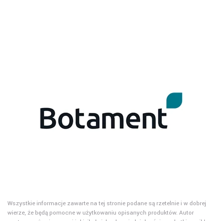
Wszystkie informacje zawarte na tej stronie podane są rzetelnie i w dobrej
wierze, że będą pomocne w użytkowaniu opisanych produktów. Autor