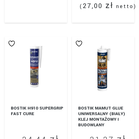
zł
27,00
(
netto)
Ten
produkt
ma
wiele
wariantów.
Opcje
można
wybrać
na
stronie
produktu
BOSTIK H910 SUPERGRIP
BOSTIK MAMUT GLUE
FAST CURE
UNIWERSALNY (BIAŁY)
KLEJ MONTAŻOWY I
BUDOWLANY