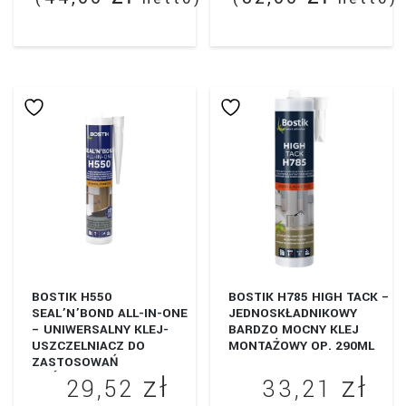
BOSTIK H550
BOSTIK H785 HIGH TACK –
SEAL’N’BOND ALL-IN-ONE
JEDNOSKŁADNIKOWY
– UNIWERSALNY KLEJ-
BARDZO MOCNY KLEJ
USZCZELNIACZ DO
MONTAŻOWY OP. 290ML
ZASTOSOWAŃ
zł
zł
OGÓLNOBUDOWLANYCH I
29,52
33,21
PRZEMYSŁOWYCH.