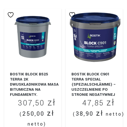
produkt
9,84 zł
ma
wiele
do
wariantów.
239,85 zł
Opcje
można
wybrać
na
stronie
produktu
BOSTIK BLOCK B525
BOSTIK BLOCK C901
TERRA 2K
TERRA SPECIAL
DWUSKŁADNIKOWA MASA
(SPEZIALSCHLÄMME) –
BITUMICZNA NA
USZCZELNIENIE PO
FUNDAMENTY.
STRONIE NEGATYWNEJ
zł
zł
307,50
47,85
zł
zł
250,00
38,90
(
(
netto)
netto)