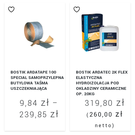
BOSTIK ARDATAPE 100
BOSTIK ARDATEC 2K FLEX
SPECIAL SAMOPRZYLEPNA
ELASTYCZNA
BUTYLOWA TAŚMA
HYDROIZOLACJA POD
USZCZEKNIAJĄCA
OKŁADZINY CERAMICZNE
OP. 20KG
zł
zł
9,84
–
319,80
zł
Zakres
zł
239,85
260,00
(
cen:
netto)
Ten
od