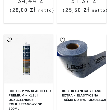
zł
zł
34,44
31,37
zł
zł
28,00
25,50
(
netto)
(
netto)
BOSTIK P795 SEAL’N’FLEX
BOSTIK SANITARY BAND –
PREMIUM – KLEJ I
EXTRA – ELASTYCZNA
USZCZELNIACZ
TAŚMA DO HYDROIZOLACJI
POLIURETANOWY OP.
300ML