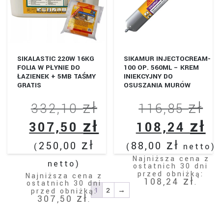
SIKALASTIC 220W 16KG
SIKAMUR INJECTOCREAM-
FOLIA W PŁYNIE DO
100 OP. 560ML – KREM
ŁAZIENEK + 5MB TAŚMY
INIEKCYJNY DO
GRATIS
OSUSZANIA MURÓW
zł
zł
Pierwotna
Pi
332,10
116,85
zł
zł
cena
ce
Aktualna
A
307,50
108,24
wynosiła:
wy
cena
c
zł
zł
250,00
88,00
(
(
netto)
332,10 zł.
11
wynosi:
wy
Najniższa cena z
netto)
ostatnich 30 dni
307,50 zł.
przed obniżką:
10
Najniższa cena z
zł
108,24
.
ostatnich 30 dni
1
2
→
przed obniżką:
zł
307,50
.