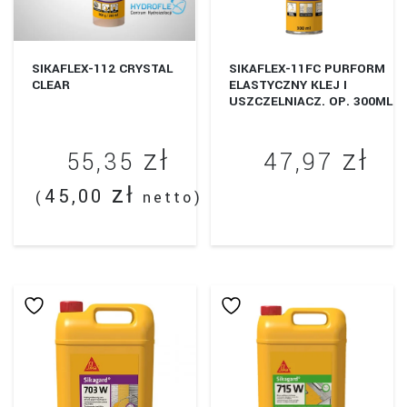
SIKAFLEX-112 CRYSTAL
SIKAFLEX-11FC PURFORM
CLEAR
ELASTYCZNY KLEJ I
USZCZELNIACZ. OP. 300ML
zł
zł
55,35
47,97
zł
45,00
(
netto)
Ten
produkt
ma
wiele
wariantów.
Opcje
można
wybrać
na