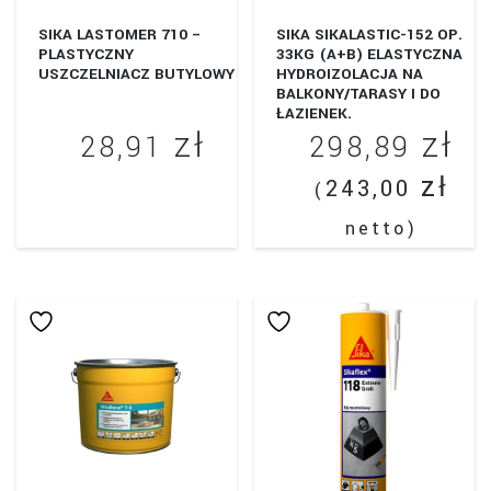
SIKA LASTOMER 710 –
SIKA SIKALASTIC-152 OP.
PLASTYCZNY
33KG (A+B) ELASTYCZNA
USZCZELNIACZ BUTYLOWY
HYDROIZOLACJA NA
BALKONY/TARASY I DO
ŁAZIENEK.
zł
zł
28,91
298,89
zł
243,00
(
Ten
produkt
netto)
ma
wiele
wariantów.
Opcje
można
wybrać
na
stronie