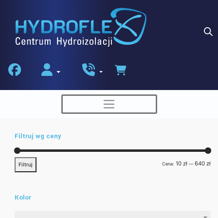
Skip
to
content
Filtruj wg ceny
Ce
Ce
10 zł
640 zł
Cena:
—
Filtruj
min
ma
Kolor