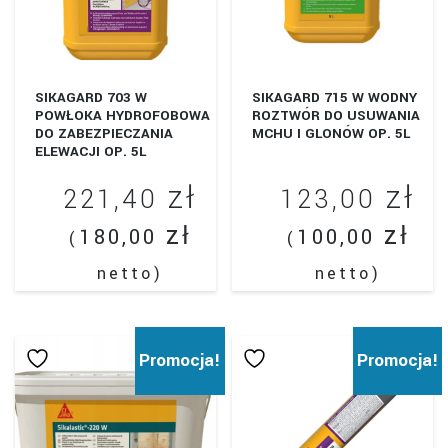
stronie
produktu
SIKAGARD 703 W
SIKAGARD 715 W WODNY
POWŁOKA HYDROFOBOWA
ROZTWÓR DO USUWANIA
DO ZABEZPIECZANIA
MCHU I GLONÓW OP. 5L
ELEWACJI OP. 5L
zł
zł
221,40
123,00
zł
zł
180,00
100,00
(
(
netto)
netto)
Promocja!
Promocja!