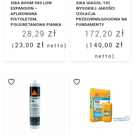
SIKA BOOM 583 LOW
SIKA IGASOL-101
EXPANSION –
WYSOKIEJ JAKOŚCI
APLIKOWANA
IZOLACJA
PISTOLETEM,
PRZECIWWILGOCIOWA NA
POLIURETANOWA PIANKA
FUNDAMENTY
zł
zł
MONTAŻOWA
28,29
172,20
DEDYKOWANA DO
MONTAŻU OKIEN I DRZWI
zł
zł
23,00
140,00
(
netto)
(
netto)