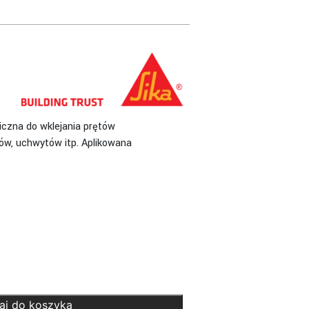
czna do wklejania prętów
ków, uchwytów itp. Aplikowana
aj do koszyka