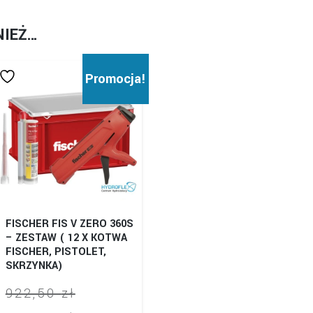
NIEŻ…
Promocja!
FISCHER FIS V ZERO 360S
– ZESTAW ( 12 X KOTWA
FISCHER, PISTOLET,
SKRZYNKA)
Pierwotna
922,50
zł