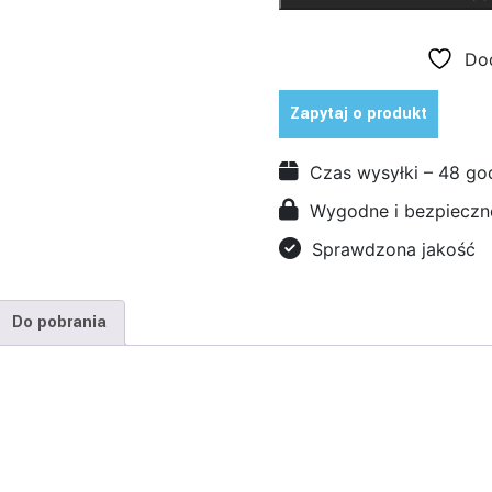
S
-
Dod
uniwersalna
kotwa
Zapytaj o produkt
chemiczna
Czas wysyłki – 48 go
Wygodne i bezpieczne
Sprawdzona jakość
Do pobrania