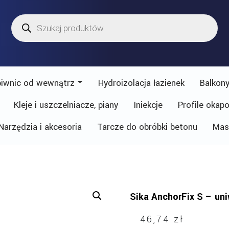
Wyszukiwarka
produktów
piwnic od wewnątrz
Hydroizolacja łazienek
Balkony
Kleje i uszczelniacze, piany
Iniekcje
Profile okap
Narzędzia i akcesoria
Tarcze do obróbki betonu
Mas
Sika AnchorFix S – un
46,74
zł