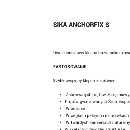
SIKA ANCHORFIX S
Dwuskładnikowy klej na bazie poliestrow
ZASTOSOWANIE:
Szybkowiążący klej do zakotwień:
Żebrowanych prętów zbrojeniowy
Prętów gwintowanych Śrub, wspo
W betonie
W cegłach pełnych i dziurawkach
W twardych kamieniach naturaln
W skałach o zwięzłej strukturze