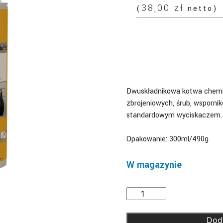
38,00
zł
(
netto)
Dwuskładnikowa kotwa chemi
zbrojeniowych, śrub, wsporni
standardowym wyciskaczem.
Opakowanie: 300ml/490g
W magazynie
ilość
Sika
AnchorFix
Dod