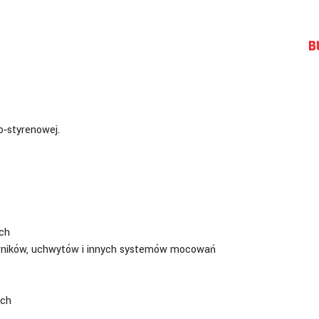
o‐styrenowej.
ch
rników, uchwytów i innych systemów mocowań
ych