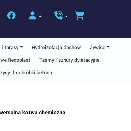
 i tarasy
Hydroizolacja dachów
Żywice
owe Renoplast
Taśmy i sznury dylatacyjne
zyny do obróbki betonu
iwersalna kotwa chemiczna