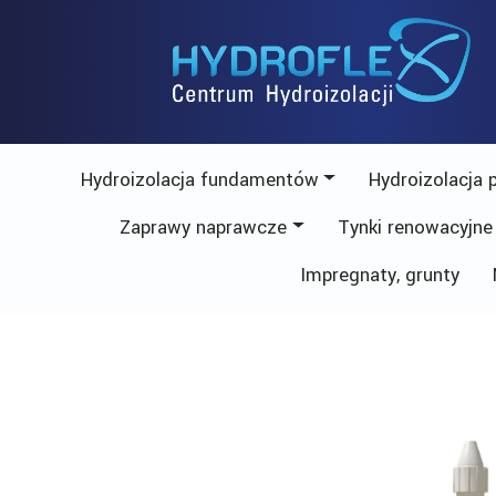
Skip
to
content
Hydroizolacja fundamentów
Hydroizolacja 
Zaprawy naprawcze
Tynki renowacyjne
Impregnaty, grunty