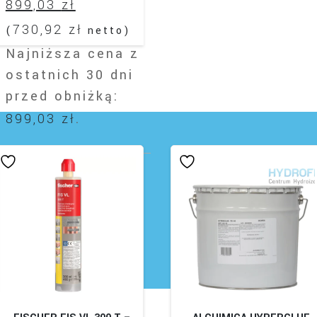
Aktualna
cena
899,03
zł
cena
wynosiła:
730,92
zł
(
netto)
Najniższa cena z
wynosi:
922,50 zł.
ostatnich 30 dni
899,03 zł.
przed obniżką:
899,03
zł
.