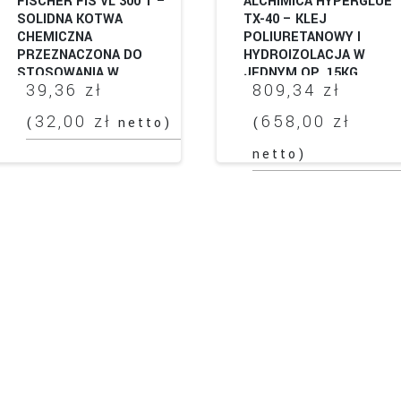
FISCHER FIS VL 300 T –
ALCHIMICA HYPERGLUE
SOLIDNA KOTWA
TX-40 – KLEJ
CHEMICZNA
POLIURETANOWY I
PRZEZNACZONA DO
HYDROIZOLACJA W
STOSOWANIA W
JEDNYM OP. 15KG
39,36
zł
809,34
zł
BETONIE
ZARYSOWANYM I W
32,00
zł
658,00
zł
(
netto)
(
MURACH
netto)