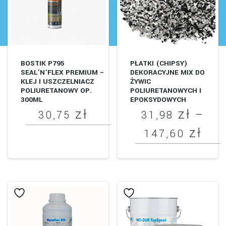
wariantów.
Opcje
można
wybrać
BOSTIK P795
PŁATKI (CHIPSY)
na
SEAL’N’FLEX PREMIUM –
DEKORACYJNE MIX DO
stronie
KLEJ I USZCZELNIACZ
ŻYWIC
POLIURETANOWY OP.
POLIURETANOWYCH I
produktu
300ML
EPOKSYDOWYCH
zł
zł
–
30,75
31,98
zł
Zak
147,60
Ten
cen
produkt
Ten
od
ma
produkt
wiele
31,
ma
wariantów.
do
wiele
Opcje
wariantów.
147