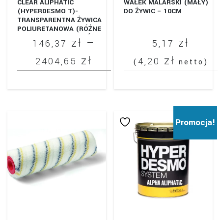
CLEAR ALIPHATIC
WAŁEK MALARSKI (MAŁY)
(HYPERDESMO T)-
DO ŻYWIC – 10CM
TRANSPARENTNA ŻYWICA
POLIURETANOWA (RÓŻNE
WARIANTY OPAKOWAŃ)
zł
–
zł
146,37
5,17
Zakres
zł
zł
2404,65
4,20
(
netto)
cen:
Ten
od
produkt
146,37 zł
ma
Promocja!
do
wiele
wariantów.
2404,65 zł
Opcje
można
wybrać
na
stronie