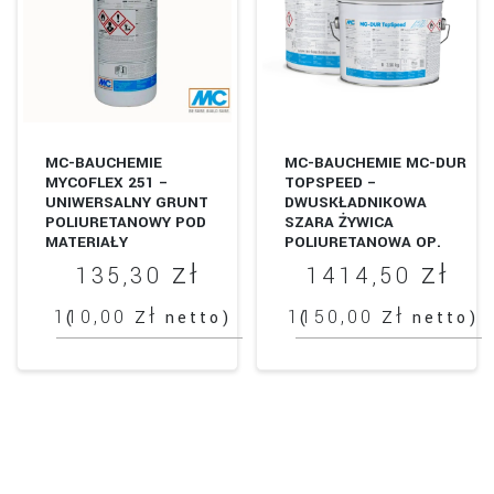
można
Opcje
wybrać
można
na
wybrać
stronie
na
produktu
stronie
produktu
MC-BAUCHEMIE
MC-BAUCHEMIE MC-DUR
MYCOFLEX 251 –
TOPSPEED –
UNIWERSALNY GRUNT
DWUSKŁADNIKOWA
POLIURETANOWY POD
SZARA ŻYWICA
MATERIAŁY
POLIURETANOWA OP.
USZCZELNIAJĄCE
10KG
zł
zł
135,30
1414,50
zł
zł
110,00
1150,00
(
netto)
(
netto)