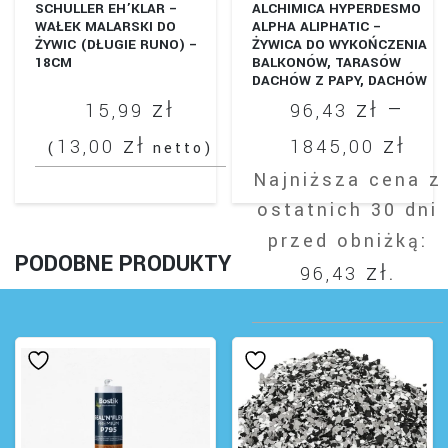
produktu
SCHULLER EH’KLAR –
ALCHIMICA HYPERDESMO
WAŁEK MALARSKI DO
ALPHA ALIPHATIC –
ŻYWIC (DŁUGIE RUNO) –
ŻYWICA DO WYKOŃCZENIA
18CM
BALKONÓW, TARASÓW
DACHÓW Z PAPY, DACHÓW
PŁASKICH.
zł
zł
–
15,99
96,43
Zak
zł
zł
13,00
1845,00
(
netto)
cen
Najniższa cena z
ostatnich 30 dni
od
przed obniżką:
96,
PODOBNE PRODUKTY
zł
96,43
.
do
184
Ten
produkt
ma
wiele