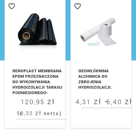
można
wybrać
na
stronie
produktu
RENOPLAST MEMBRANA
GEOWŁÓKNINA
EPDM PRZEZNACZONA
ALCHIMICA DO
DO WYKONYWANIA
ZBROJENIA
HYDROIZOLACJI TARASU
HYDROIZOLACJI.
PODNIESIONEGO-
WENTYLOWANEGO.
zł
zł
zł
–
120,95
4,31
6,40
zł
98,33
(
netto)
Ten
produkt
4
ma