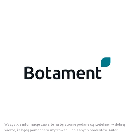
Wszystkie informacje zawarte na tej stronie podane są rzetelnie i w dobrej
wierze, że będą pomocne w użytkowaniu opisanych produktów. Autor