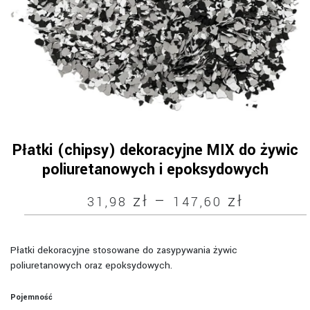
Płatki (chipsy) dekoracyjne MIX do żywic
poliuretanowych i epoksydowych
Zakres
zł
–
zł
31,98
147,60
cen:
od
Płatki dekoracyjne stosowane do zasypywania żywic
poliuretanowych oraz epoksydowych.
31,98 z
do
Pojemność