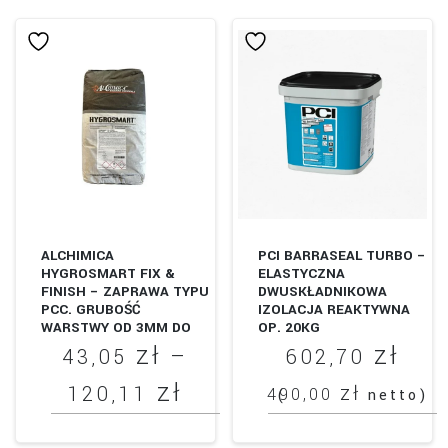
wiele
wariantów.
Opcje
można
wybrać
na
stronie
produktu
ALCHIMICA
PCI BARRASEAL TURBO –
HYGROSMART FIX &
ELASTYCZNA
FINISH – ZAPRAWA TYPU
DWUSKŁADNIKOWA
PCC. GRUBOŚĆ
IZOLACJA REAKTYWNA
WARSTWY OD 3MM DO
OP. 20KG
40MM.
zł
zł
–
43,05
602,70
zł
Zakres
zł
120,11
490,00
(
netto)
cen:
Ten