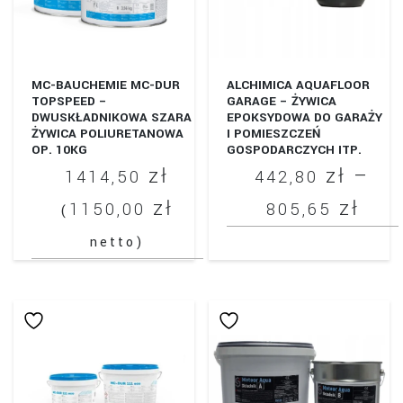
MC-BAUCHEMIE MC-DUR
ALCHIMICA AQUAFLOOR
TOPSPEED –
GARAGE – ŻYWICA
DWUSKŁADNIKOWA SZARA
EPOKSYDOWA DO GARAŻY
ŻYWICA POLIURETANOWA
I POMIESZCZEŃ
OP. 10KG
GOSPODARCZYCH ITP.
zł
zł
–
1414,50
442,80
Zak
zł
zł
1150,00
805,65
(
cen
netto)
Ten
od
produkt
442
ma
do
wiele
wariantów.
805
Opcje