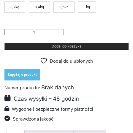
147,60 
0,2kg
0,4kg
0,6kg
1kg
ilość
Płatki
(chipsy)
Dodaj do koszyka
dekoracyjne
MIX
do
Dodaj do ulubionych
żywic
poliuretanowych
i
Zapytaj o produkt
epoksydowych
Brak danych
Numer produktu:
Czas wysyłki – 48 godzin
Wygodne i bezpieczne formy płatności
Sprawdzona jakość