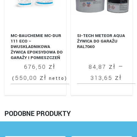
można
wybrać
na
stronie
produktu
MC-BAUCHEMIE MC-DUR
SI-TECH METEOR AQUA
111 ECO –
ŻYWICA DO GARAŻU
DWUSKŁADNIKOWA
RAL7040
ŻYWICA EPOKSYDOWA DO
GARAŻY I POMIESZCZEŃ
GOSPODARCZYCH.
zł
zł
–
676,50
84,87
Zak
zł
zł
550,00
313,65
(
netto)
cen
Ten
od
produkt
84,
ma
PODOBNE PRODUKTY
do
wiele
wariantów.
313
Opcje