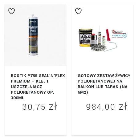
14
ma
wiele
do
wariantów.
55
Opcje
można
wybrać
na
stronie
produktu
BOSTIK P795 SEAL’N’FLEX
GOTOWY ZESTAW ŻYWICY
PREMIUM – KLEJ I
POLIURETANOWEJ NA
USZCZELNIACZ
BALKON LUB TARAS (NA
POLIURETANOWY OP.
6M2)
300ML
zł
zł
30,75
984,00
Ten
Ten
produkt
produkt
ma
ma