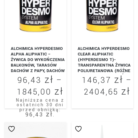
25
Opcje
można
wybrać
na
stronie
produktu
ALCHIMICA HYPERDESMO
ALCHIMICA HYPERDESMO
ALPHA ALIPHATIC –
CLEAR ALIPHATIC
ŻYWICA DO WYKOŃCZENIA
(HYPERDESMO T)-
BALKONÓW, TARASÓW
TRANSPARENTNA ŻYWICA
DACHÓW Z PAPY, DACHÓW
POLIURETANOWA (RÓŻNE
zł
zł
PŁASKICH.
WARIANTY OPAKOWAŃ)
96,43
–
146,37
–
zł
zł
Zakres
Z
1845,00
2404,65
cen:
c
Najniższa cena z
Ten
ostatnich 30 dni
przed obniżką:
od
o
zł
produkt
96,43
.
96,43 zł
1
ma
Ten
wiele
do
d
produkt