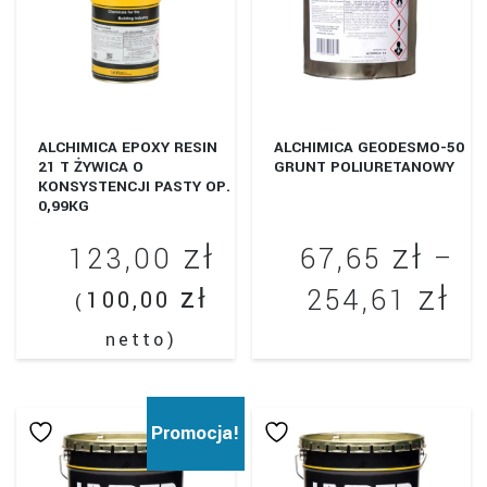
można
wybrać
na
stronie
produktu
ALCHIMICA EPOXY RESIN
ALCHIMICA GEODESMO-50
21 T ŻYWICA O
GRUNT POLIURETANOWY
KONSYSTENCJI PASTY OP.
0,99KG
zł
zł
123,00
67,65
–
zł
Za
zł
254,61
100,00
(
ce
netto)
Ten
od
produkt
67
ma
Promocja!
wiele
do
wariantów.