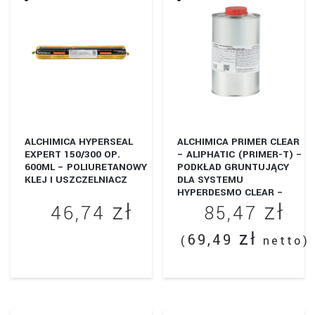
do
Opcje
wariantów.
1291,50 zł
można
Opcje
wybrać
można
na
wybrać
stronie
na
produktu
stronie
produktu
ALCHIMICA HYPERSEAL
ALCHIMICA PRIMER CLEAR
EXPERT 150/300 OP.
– ALIPHATIC (PRIMER-T) –
600ML – POLIURETANOWY
PODKŁAD GRUNTUJĄCY
KLEJ I USZCZELNIACZ
DLA SYSTEMU
HYPERDESMO CLEAR –
zł
zł
ALIPHATIC (HYPERDESMO
46,74
85,47
T)
zł
69,49
(
netto)
Ten
produkt
ma
wiele