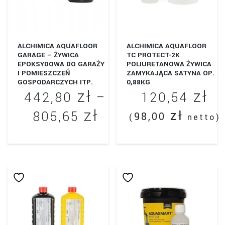
ALCHIMICA AQUAFLOOR
ALCHIMICA AQUAFLOOR
GARAGE – ŻYWICA
TC PROTECT-2K
EPOKSYDOWA DO GARAŻY
POLIURETANOWA ŻYWICA
I POMIESZCZEŃ
ZAMYKAJĄCA SATYNA OP.
GOSPODARCZYCH ITP.
0,88KG
zł
zł
442,80
–
120,54
zł
Zakres
zł
805,65
98,00
(
netto)
cen:
Ten
od
produkt
442,80 zł
ma
wiele
do
wariantów.
805,65 zł
Opcje
można