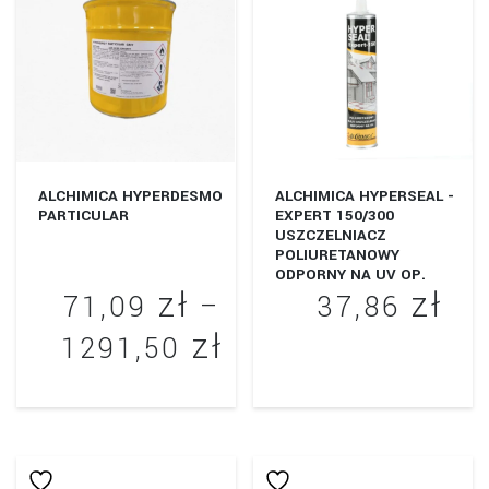
wariantów.
1845,00 zł
2
ma
Opcje
wiele
można
wariantów.
wybrać
Opcje
na
można
stronie
wybrać
produktu
ALCHIMICA HYPERDESMO
ALCHIMICA HYPERSEAL -
na
PARTICULAR
EXPERT 150/300
USZCZELNIACZ
stronie
POLIURETANOWY
produktu
ODPORNY NA UV OP.
zł
zł
300ML
71,09
–
37,86
zł
Zakres
1291,50
Ten
cen:
produkt
Ten
ma
od
produkt
wiele
71,09 zł
ma
wariantów.
wiele