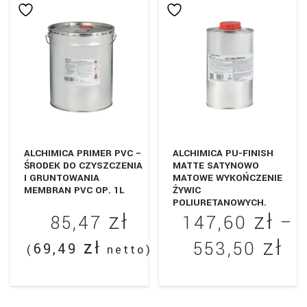
wariantów.
Opcje
można
wybrać
na
stronie
produktu
ALCHIMICA PRIMER PVC –
ALCHIMICA PU-FINISH
ŚRODEK DO CZYSZCZENIA
MATTE SATYNOWO
I GRUNTOWANIA
MATOWE WYKOŃCZENIE
MEMBRAN PVC OP. 1L
ŻYWIC
POLIURETANOWYCH.
zł
zł
85,47
147,60
–
zł
Za
zł
553,50
69,49
(
netto)
ce
Ten
od
produkt