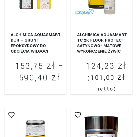
wybrać
na
stronie
produktu
ALCHIMICA AQUASMART
ALCHIMICA AQUASMART
DUR – GRUNT
TC 2K FLOOR PROTECT
EPOKSYDOWY DO
SATYNOWO- MATOWE
ODCIĘCIA WILGOCI
WYKOŃCZENIE ŻYWIC
zł
zł
153,75
–
124,23
zł
Zakres
zł
590,40
101,00
(
cen:
netto)
Ten
od
produkt
153,75 zł
ma
wiele
do
wariantów.
590,40 zł
Opcje