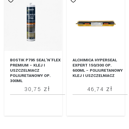
wariantów.
do
wiele
Opcje
wariantów.
780
można
Opcje
wybrać
można
na
wybrać
stronie
na
produktu
stronie
produktu
BOSTIK P795 SEAL’N’FLEX
ALCHIMICA HYPERSEAL
PREMIUM – KLEJ I
EXPERT 150/300 OP.
USZCZELNIACZ
600ML – POLIURETANOWY
POLIURETANOWY OP.
KLEJ I USZCZELNIACZ
300ML
zł
zł
30,75
46,74
Ten
Ten
produkt
produkt
ma
ma
wiele
wiele