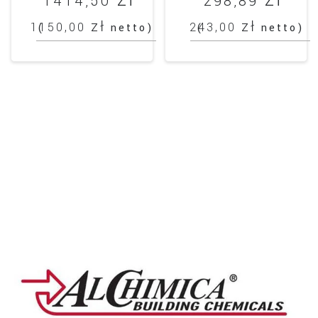
1414,50
298,89
zł
zł
1150,00
243,00
(
netto)
(
netto)