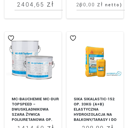
(RÓŻNE WARIANTY
zł
Zakres
zł
2404,65
290,00
(
netto)
OPAKOWAŃ)
cen:
Ten
od
produkt
146,37 zł
ma
do
wiele
wariantów.
2404,65 zł
Opcje
można
wybrać
na
stronie
produktu
MC-BAUCHEMIE MC-DUR
SIKA SIKALASTIC-152
TOPSPEED –
OP. 33KG (A+B)
DWUSKŁADNIKOWA
ELASTYCZNA
SZARA ŻYWICA
HYDROIZOLACJA NA
POLIURETANOWA OP.
BALKONY/TARASY I DO
10KG
ŁAZIENEK.
zł
zł