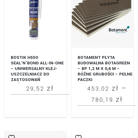
BOSTIK H550
BOTAMENT PŁYTA
SEAL’N’BOND ALL-IN-ONE
BUDOWALNA BOTAGREEN
– UNIWERSALNY KLEJ-
– BP 1,2 M X 0,6 M –
USZCZELNIACZ DO
RÓŻNE GRUBOŚCI – PEŁNE
ZASTOSOWAŃ
PACZKI
OGÓLNOBUDOWLANYCH I
zł
zł
–
29,52
453,02
PRZEMYSŁOWYCH.
Zak
zł
780,19
Ten
cen
produkt
Ten
od
ma
produkt
wiele
453
ma