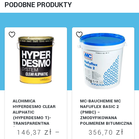
PODOBNE PRODUKTY
wariantów.
wariantów.
Opcje
Opcje
można
można
wybrać
wybrać
na
na
stronie
stronie
produktu
produktu
ALCHIMICA
MC-BAUCHEMIE MC
HYPERDESMO CLEAR
NAFUFLEX BASIC 2
ALIPHATIC
(PMBC) –
(HYPERDESMO T)-
ZMODYFIKOWANA
TRANSPARENTNA
POLIMEREM BITUMICZNA
ŻYWICA
MASA USZCZELNIAJĄCA
zł
zł
–
146,37
356,70
POLIURETANOWA
KMB