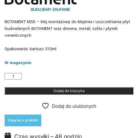
BOTAMENT MS6 – klej montażowy do klejenia i uszczelniania płyt
budowlanych BOTAMENT oraz drewna, metali, szkła i płytek
ceramicznych
Opakowanie: kartusz 310ml
W magazynie
ilość
BOTAMENT
MS6
Dodaj do koszyka
-
wielofunkcyjny
klej
Dodaj do ulubionych
montażowy
i
uszczelniacz
Zapytaj o produkt
310
ml
Czas wysyłki – 48 godzin