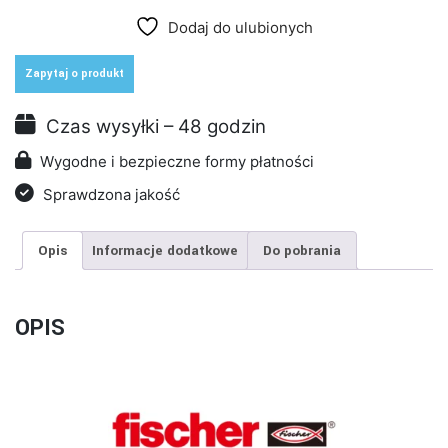
360
Dodaj do ulubionych
S
-
ZAPRAWA
Zapytaj o produkt
INIEKCYJNA
360ml/600g
Czas wysyłki – 48 godzin
Wygodne i bezpieczne formy płatności
Sprawdzona jakość
Opis
Informacje dodatkowe
Do pobrania
OPIS