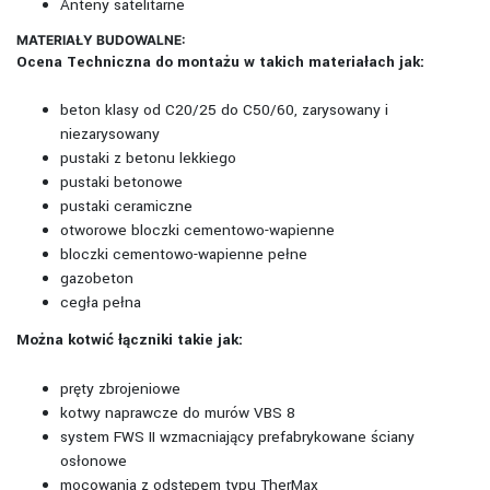
Anteny satelitarne
MATERIAŁY BUDOWALNE:
Ocena Techniczna do montażu w takich materiałach jak:
beton klasy od C20/25 do C50/60, zarysowany i
niezarysowany
pustaki z betonu lekkiego
pustaki betonowe
pustaki ceramiczne
otworowe bloczki cementowo-wapienne
bloczki cementowo-wapienne pełne
gazobeton
cegła pełna
Można kotwić łączniki takie jak:
pręty zbrojeniowe
kotwy naprawcze do murów VBS 8
system FWS II wzmacniający prefabrykowane ściany
osłonowe
mocowania z odstępem typu TherMax