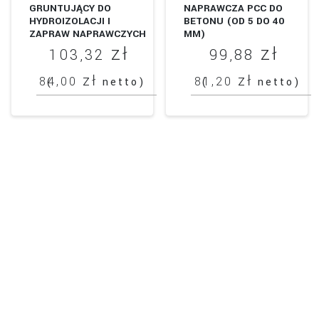
GRUNTUJĄCY DO
NAPRAWCZA PCC DO
HYDROIZOLACJI I
BETONU (OD 5 DO 40
ZAPRAW NAPRAWCZYCH
MM)
OP. 5L
zł
zł
103,32
99,88
zł
zł
84,00
81,20
(
netto)
(
netto)