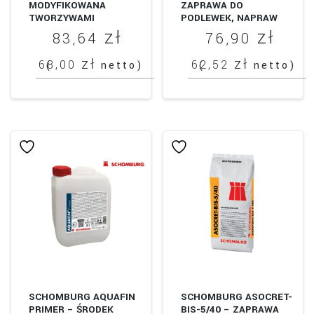
MODYFIKOWANA
ZAPRAWA DO
TWORZYWAMI
PODLEWEK, NAPRAW
SZTUCZNYMI
BETONU I KOTWIENIA.
zł
zł
83,64
76,90
SZPACHLÓWKA OD 1 DO
3 MM
zł
zł
68,00
62,52
(
netto)
(
netto)
SCHOMBURG AQUAFIN
SCHOMBURG ASOCRET-
PRIMER – ŚRODEK
BIS-5/40 – ZAPRAWA