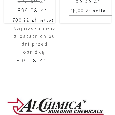
zł
zł
Pierwotna
922,50
55,35
cena
zł
Aktualna
zł
899,03
45,00
(
netto)
wynosiła:
cena
zł
730,92
(
netto)
922,50 zł.
wynosi:
Najniższa cena
899,03 zł.
z ostatnich 30
dni przed
obniżką:
zł
899,03
.