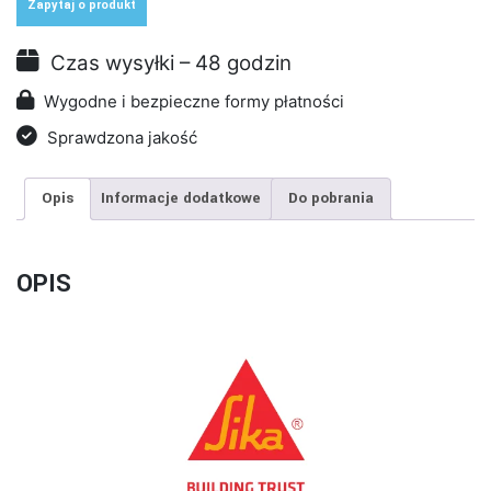
do
Zapytaj o produkt
stosowania
wewnątrz
Czas wysyłki – 48 godzin
pomieszczeń
Wygodne i bezpieczne formy płatności
Sprawdzona jakość
Opis
Informacje dodatkowe
Do pobrania
OPIS