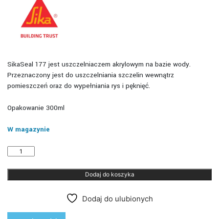
SikaSeal 177 jest uszczelniaczem akrylowym na bazie wody.
Przeznaczony jest do uszczelniania szczelin wewnątrz
pomieszczeń oraz do wypełniania rys i pęknięć.
Opakowanie 300ml
W magazynie
ilość
SikaSeal
177
Dodaj do koszyka
Ściany
i
Sufity
Dodaj do ulubionych
-
akryl