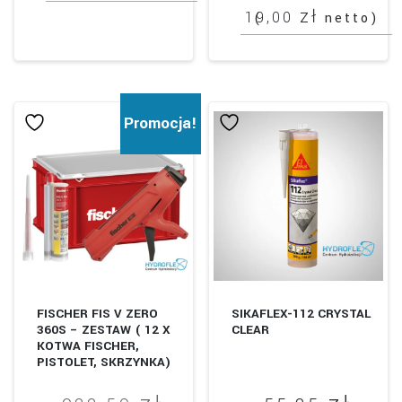
zł
19,00
(
netto)
Ten
produkt
ma
wiele
Promocja!
wariantów.
Opcje
można
wybrać
na
stronie
produktu
FISCHER FIS V ZERO
SIKAFLEX-112 CRYSTAL
360S – ZESTAW ( 12 X
CLEAR
KOTWA FISCHER,
PISTOLET, SKRZYNKA)