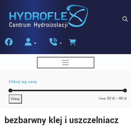
Skip
to
content
Filtruj wg ceny
Ce
Ce
50 zł
60 zł
Cena:
—
Filtruj
min
ma
bezbarwny klej i uszczelniacz