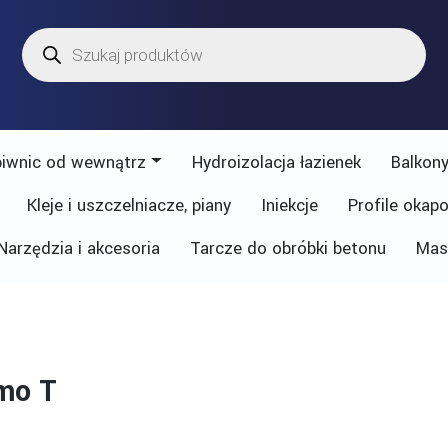
Wyszukiwarka
produktów
piwnic od wewnątrz
Hydroizolacja łazienek
Balkony
Kleje i uszczelniacze, piany
Iniekcje
Profile okap
Narzędzia i akcesoria
Tarcze do obróbki betonu
Mas
mo T