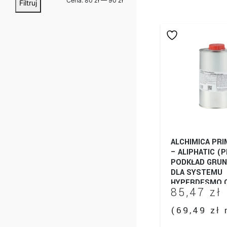
Cena:
80 zł
—
90 zł
Filtruj
min
max
ALCHIMICA PRI
– ALIPHATIC (
PODKŁAD GRU
DLA SYSTEMU
HYPERDESMO C
85,47
zł
ALIPHATIC (H
T)
(
69,49
zł