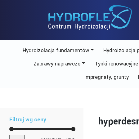
Skip
to
content
Hydroizolacja fundamentów
Hydroizolacja 
Zaprawy naprawcze
Tynki renowacyjne
Impregnaty, grunty
hyperdes
Filtruj wg ceny
Cena
Cena