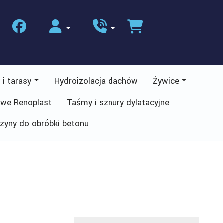
 i tarasy
Hydroizolacja dachów
Żywice
owe Renoplast
Taśmy i sznury dylatacyjne
zyny do obróbki betonu