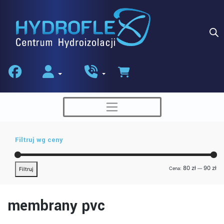
Skip
to
content
Filtruj wg ceny
Ce
Ce
80 zł
90 zł
Cena:
—
Filtruj
min
ma
membrany pvc