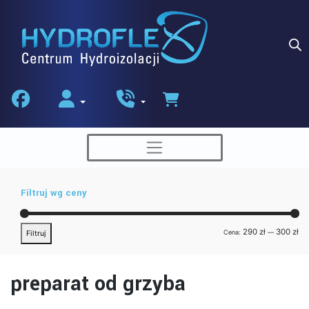
Skip
to
content
Filtruj wg ceny
Ce
Ce
290 zł
300 zł
Cena:
—
Filtruj
min
ma
preparat od grzyba