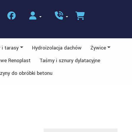
 i tarasy
Hydroizolacja dachów
Żywice
owe Renoplast
Taśmy i sznury dylatacyjne
zyny do obróbki betonu