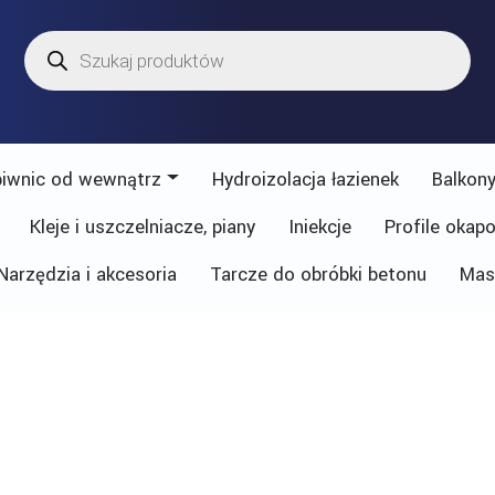
Wyszukiwarka
produktów
piwnic od wewnątrz
Hydroizolacja łazienek
Balkony
Kleje i uszczelniacze, piany
Iniekcje
Profile okap
Narzędzia i akcesoria
Tarcze do obróbki betonu
Mas