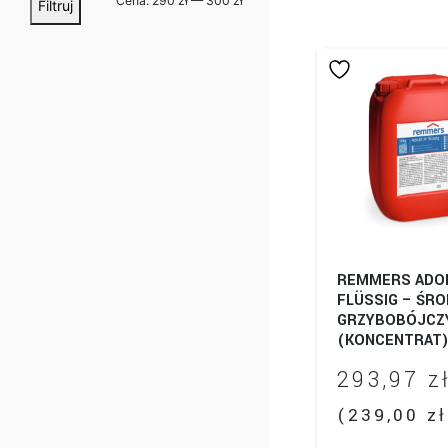
Cena:
290 zł
—
300 zł
Filtruj
min
max
REMMERS ADOL
FLÜSSIG – ŚR
GRZYBOBÓJCZ
(KONCENTRAT)
293,97
z
(
239,00
zł