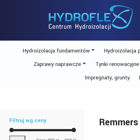
Skip
to
content
Hydroizolacja fundamentów
Hydroizolacja 
Zaprawy naprawcze
Tynki renowacyjne
Impregnaty, grunty
Remmers
Filtruj wg ceny
Cena
Cena