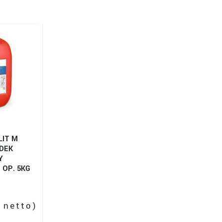
IT M
ODEK
Y
 OP. 5KG
ł
netto)