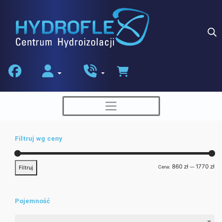
Skip
to
content
Filtruj wg ceny
Ce
Ce
860 zł
1770 zł
Cena:
—
Filtruj
min
ma
Pojemność