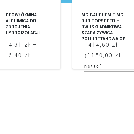
GEOWŁÓKNINA
MC-BAUCHEMIE MC-
ALCHIMICA DO
DUR TOPSPEED –
ZBROJENIA
DWUSKŁADNIKOWA
HYDROIZOLACJI.
SZARA ŻYWICA
POLIURETANOWA OP.
4,31
zł
–
1414,50
zł
10KG
Zakres
6,40
zł
1150,00
zł
(
cen:
netto)
Ten
od
produkt
ma
4,31 zł
wiele
do
wariantów.
Opcje
ł
6,40 zł
można
wybrać
na