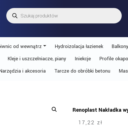
Wyszukiwarka
produktów
piwnic od wewnątrz
Hydroizolacja łazienek
Balkony
Kleje i uszczelniacze, piany
Iniekcje
Profile okap
Narzędzia i akcesoria
Tarcze do obróbki betonu
Mas
Renoplast Nakładka 
17,22
zł