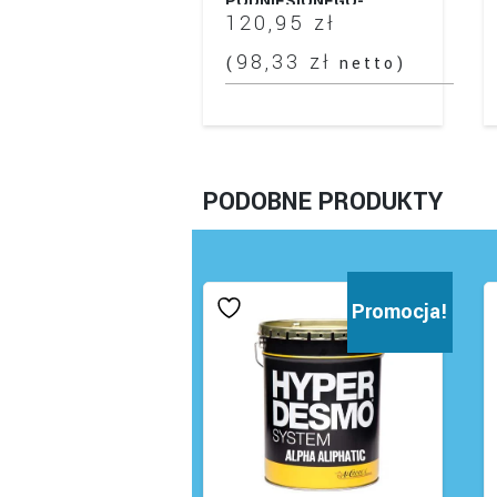
PODNIESIONEGO-
120,95
zł
WENTYLOWANEGO.
98,33
zł
(
netto)
T
p
m
wi
w
PODOBNE PRODUKTY
O
m
w
n
Promocja!
st
p