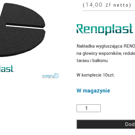
14,00
zł
(
netto)
Nakładka wygłuszająca RENO
na głowicy wsporników, reduk
tarasu i balkonu.
W komplecie 10szt.
W magazynie
ilość
Renoplast
Nakładka
Dod
wygłuszająca