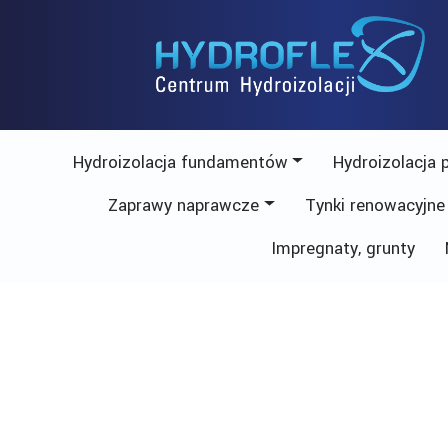
Skip
to
content
Hydroizolacja fundamentów
Hydroizolacja 
Zaprawy naprawcze
Tynki renowacyjne
Impregnaty, grunty