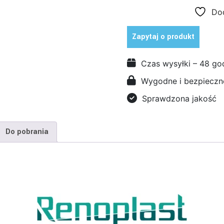
RENOPAD
Dod
PRO
Zapytaj o produkt
Czas wysyłki – 48 go
Wygodne i bezpieczne
Sprawdzona jakość
Do pobrania