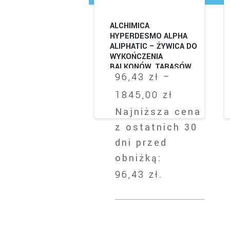
ALCHIMICA
HYPERDESMO ALPHA
ALIPHATIC – ŻYWICA DO
WYKOŃCZENIA
BALKONÓW, TARASÓW
96,43
zł
–
DACHÓW Z PAPY,
DACHÓW PŁASKICH.
Zakres
1845,00
zł
Najniższa cena
cen:
z ostatnich 30
od
dni przed
96,43 zł
obniżką:
do
96,43
zł
.
1845,00 z
Ten
produkt