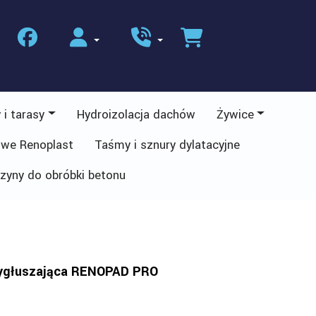
 i tarasy
Hydroizolacja dachów
Żywice
owe Renoplast
Taśmy i sznury dylatacyjne
zyny do obróbki betonu
wygłuszająca RENOPAD PRO