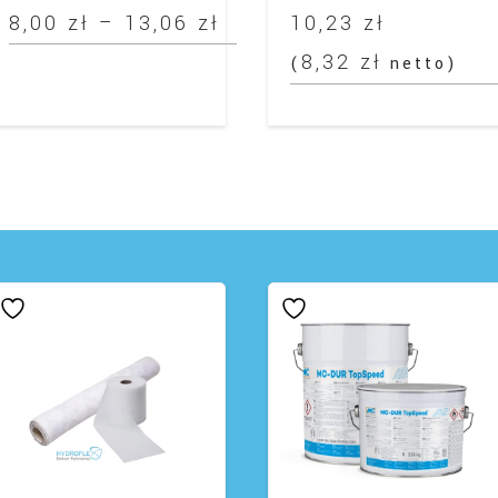
Zakres
8,00
zł
–
13,06
zł
10,23
zł
cen:
8,32
zł
(
netto)
en
od
rodukt
a
8,00 zł
ele
do
ariantów.
pcje
13,06 zł
ożna
ybrać
a
ronie
roduktu