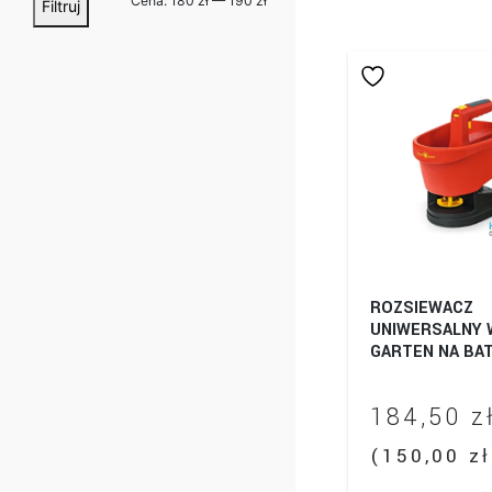
Cena:
180 zł
—
190 zł
Filtruj
min
max
ROZSIEWACZ
UNIWERSALNY 
GARTEN NA BAT
184,50
z
(
150,00
zł