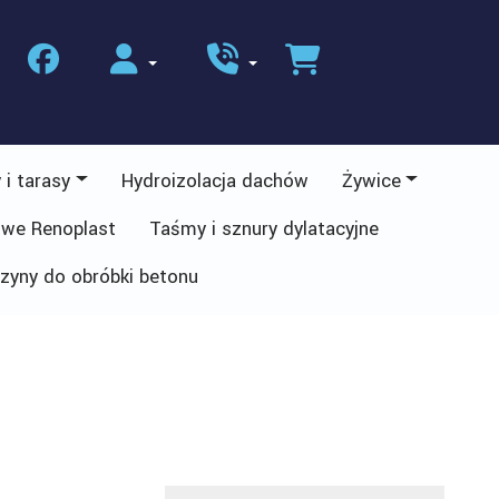
 i tarasy
Hydroizolacja dachów
Żywice
owe Renoplast
Taśmy i sznury dylatacyjne
zyny do obróbki betonu