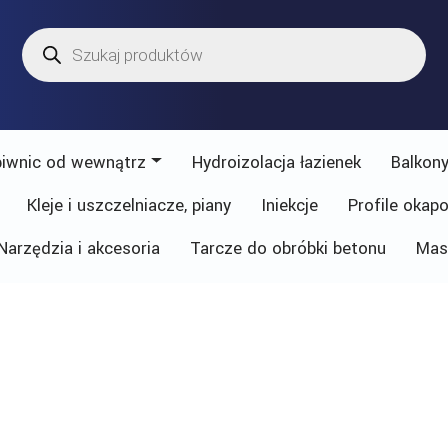
Wyszukiwarka
produktów
piwnic od wewnątrz
Hydroizolacja łazienek
Balkony
Kleje i uszczelniacze, piany
Iniekcje
Profile okap
Narzędzia i akcesoria
Tarcze do obróbki betonu
Mas