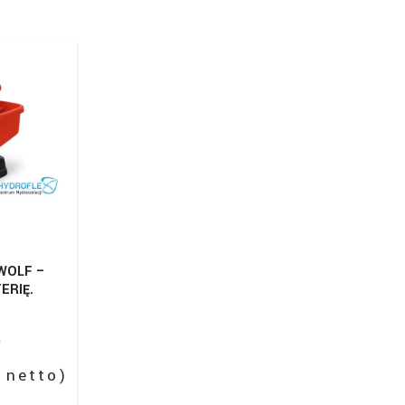
WOLF –
ERIĘ.
ł
netto)