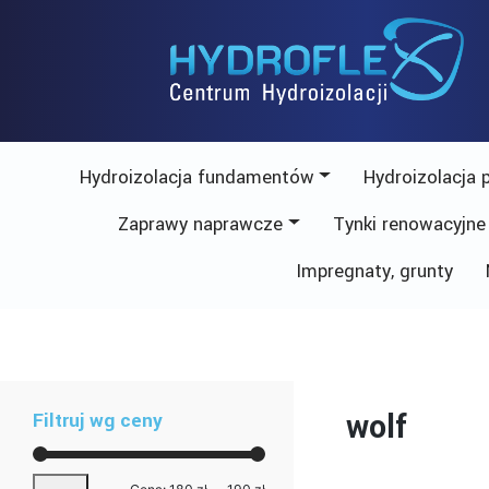
Skip
to
content
Hydroizolacja fundamentów
Hydroizolacja 
Zaprawy naprawcze
Tynki renowacyjne
Impregnaty, grunty
wolf
Filtruj wg ceny
Cena
Cena