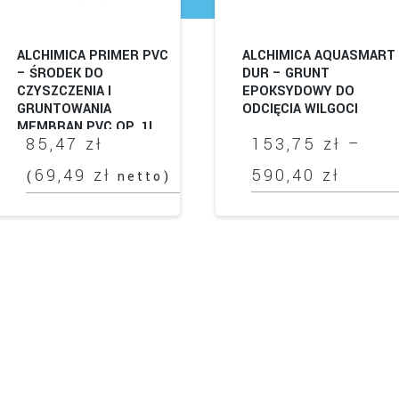
ALCHIMICA PRIMER PVC
ALCHIMICA AQUASMART
– ŚRODEK DO
DUR – GRUNT
CZYSZCZENIA I
EPOKSYDOWY DO
GRUNTOWANIA
ODCIĘCIA WILGOCI
MEMBRAN PVC OP. 1L
85,47
zł
153,75
zł
–
Zakre
69,49
zł
590,40
zł
(
netto)
cen:
Ten
od
produkt
ma
153,75
wiele
do
wariantów.
Opcje
590,40
można
wybrać
na