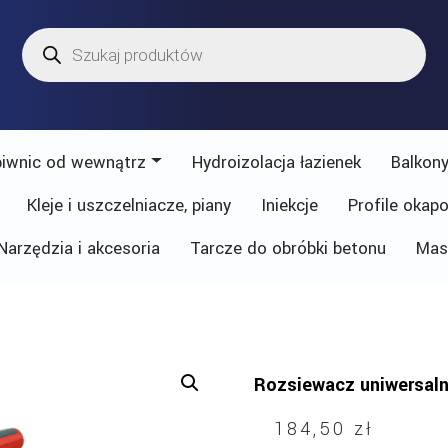
Wyszukiwarka
produktów
piwnic od wewnątrz
Hydroizolacja łazienek
Balkony
Kleje i uszczelniacze, piany
Iniekcje
Profile okap
Narzędzia i akcesoria
Tarcze do obróbki betonu
Mas
Rozsiewacz uniwersalny
184,50
zł