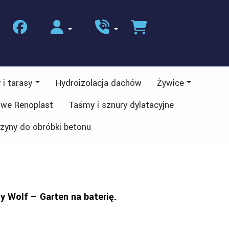
 i tarasy
Hydroizolacja dachów
Żywice
owe Renoplast
Taśmy i sznury dylatacyjne
zyny do obróbki betonu
 Wolf – Garten na baterię.