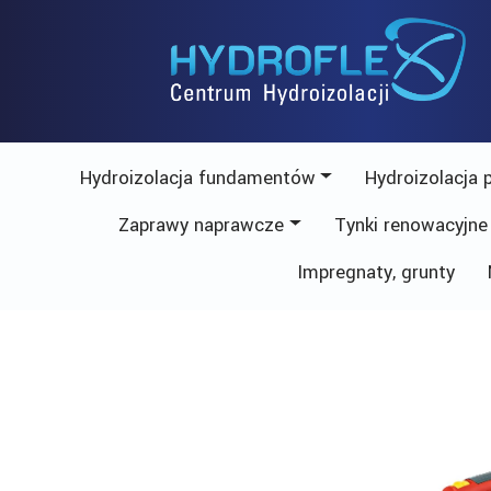
Skip
to
content
Hydroizolacja fundamentów
Hydroizolacja 
Zaprawy naprawcze
Tynki renowacyjne
Impregnaty, grunty