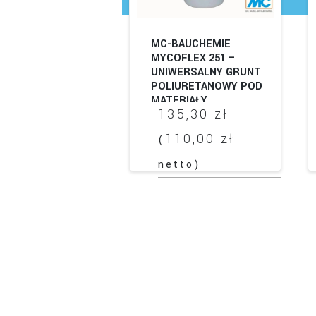
MC-BAUCHEMIE
MYCOFLEX 251 –
UNIWERSALNY GRUNT
POLIURETANOWY POD
MATERIAŁY
135,30
zł
USZCZELNIAJĄCE
110,00
zł
(
netto)