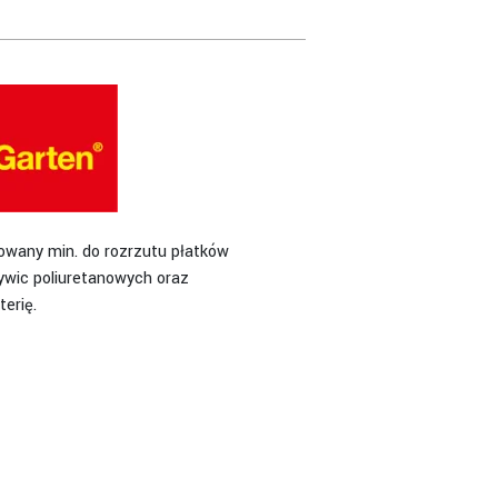
)
owany min. do rozrzutu płatków
żywic poliuretanowych oraz
erię.