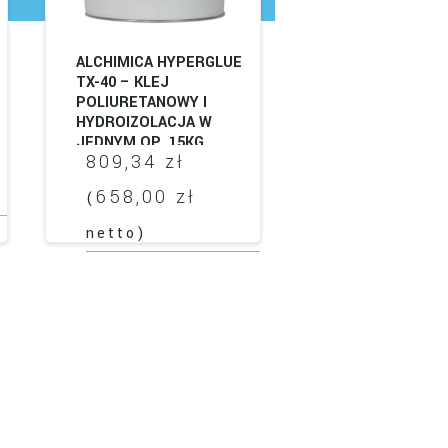
ALCHIMICA HYPERGLUE
TX-40 – KLEJ
POLIURETANOWY I
HYDROIZOLACJA W
JEDNYM OP. 15KG
809,34
zł
s
658,00
zł
(
netto)
 zł
 zł