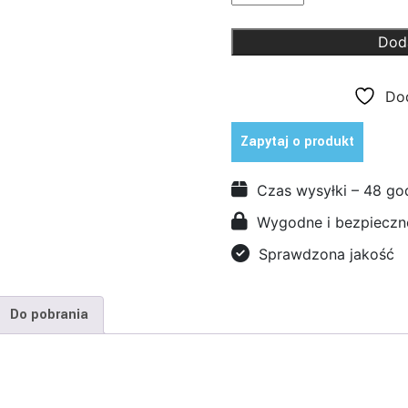
Rozsiewacz
uniwersalny
Dod
Wolf
-
Dod
Garten
na
Zapytaj o produkt
baterię.
Czas wysyłki – 48 go
Wygodne i bezpieczne
Sprawdzona jakość
Do pobrania