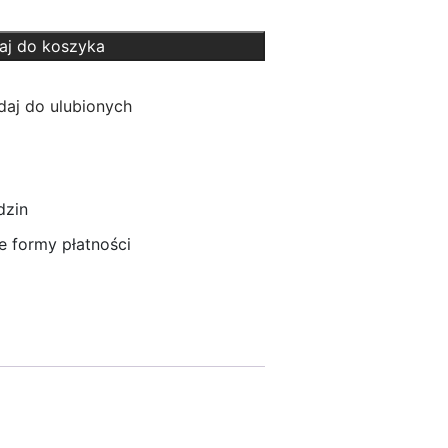
aj do koszyka
aj do ulubionych
dzin
 formy płatności