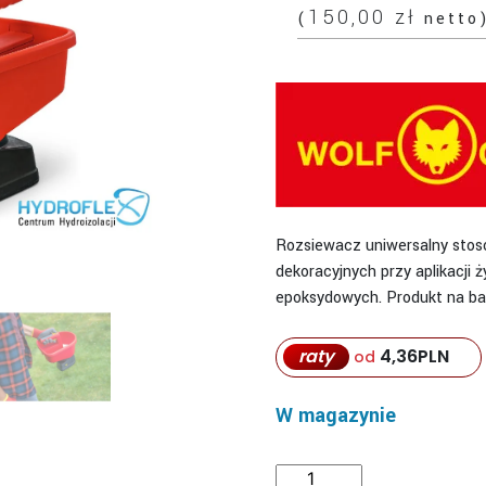
150,00
zł
(
netto
Rozsiewacz uniwersalny stos
dekoracyjnych przy aplikacji 
epoksydowych. Produkt na bat
raty
4,36
PLN
od
W magazynie
ilość